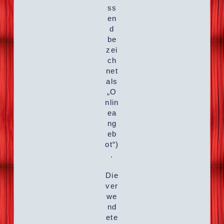
ss
en
d
be
zei
ch
net
als
„O
nlin
ea
ng
eb
ot“)
.
Die
ver
we
nd
ete