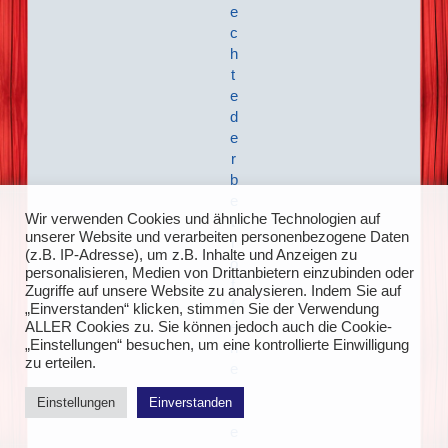
e
c
h
t
e
d
e
r
b
e
Wir verwenden Cookies und ähnliche Technologien auf
t
unserer Website und verarbeiten personenbezogene Daten
r
(z.B. IP-Adresse), um z.B. Inhalte und Anzeigen zu
o
personalisieren, Medien von Drittanbietern einzubinden oder
f
Zugriffe auf unsere Website zu analysieren. Indem Sie auf
f
„Einverstanden“ klicken, stimmen Sie der Verwendung
e
ALLER Cookies zu. Sie können jedoch auch die Cookie-
„Einstellungen“ besuchen, um eine kontrollierte Einwilligung
n
zu erteilen.
e
n
Einstellungen
Einverstanden
P
e