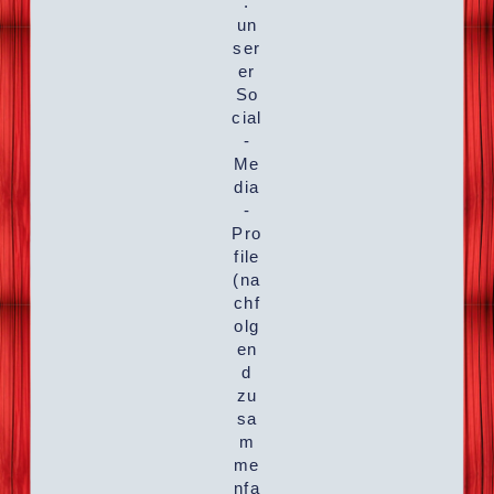
.
un
ser
er
So
cial
-
Me
dia
-
Pro
file
(na
chf
olg
en
d
zu
sa
m
me
nfa