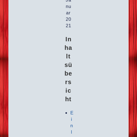
nu
ar
20
21
In
ha
lt
sü
be
rs
ic
ht
E
i
n
l