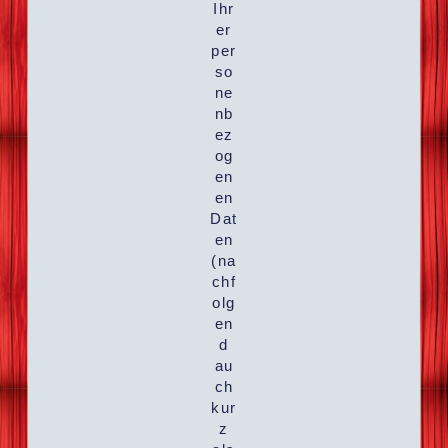
Ihr
er
per
so
ne
nb
ez
og
en
en
Dat
en
(na
chf
olg
en
d
au
ch
kur
z