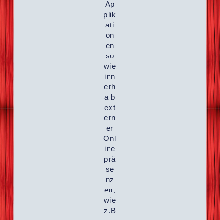
Ap
plik
ati
on
en
so
wie
inn
erh
alb
ext
ern
er
Onl
ine
prä
se
nz
en,
wie
z.B