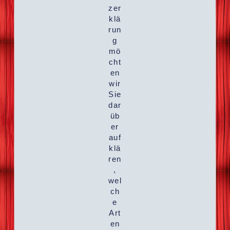
zer
klä
run
g
mö
cht
en
wir
Sie
dar
üb
er
auf
klä
ren
,
wel
ch
e
Art
en