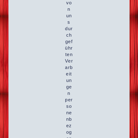
vo
n
un
s
dur
ch
gef
ühr
ten
Ver
arb
eit
un
ge
n
per
so
ne
nb
ez
og