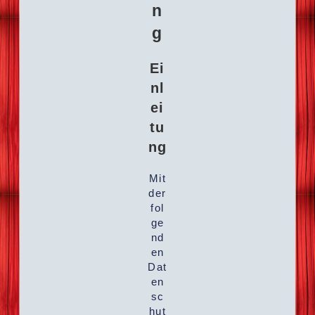
n
g
Ei
nl
ei
tu
ng
Mit
der
fol
ge
nd
en
Dat
en
sc
hut