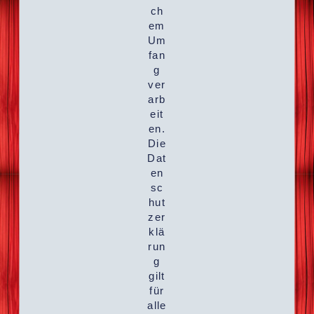
ch
em
Um
fan
g
ver
arb
eit
en.
Die
Dat
en
sc
hut
zer
klä
run
g
gilt
für
alle