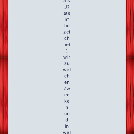
als
„D
ate
n“
be
zei
ch
net
)
wir
zu
wel
ch
en
Zw
ec
ke
n
un
d
in
wel