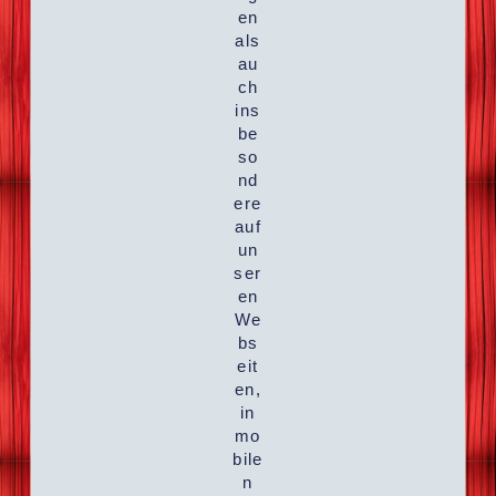
en
als
au
ch
ins
be
so
nd
ere
auf
un
ser
en
We
bs
eit
en,
in
mo
bile
n