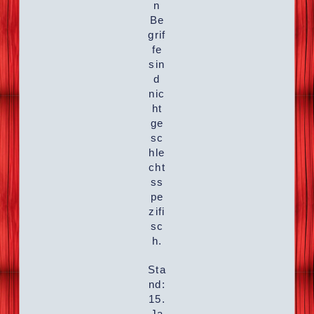
n
Be
grif
fe
sin
d
nic
ht
ge
sc
hle
cht
ss
pe
zifi
sc
h.
Sta
nd:
15.
Ja